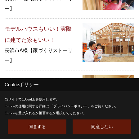
ー】
モデルハウスもいい！実際
に建てた家もいい！
長浜市A様【家づくりストーリ
ー】
3社がプラン。内保製材だけ
Cookieポリシー
が対応してくれました。
当サイトではCookieを使用します。
彦根市K様【家づくりストーリ
Cookieの使用に関する詳細は 「
プライバシーポリシー
」をご覧ください。
ー】
Cookieを受け入れるか拒否するか選択してください。
同意する
同意しない
お住まい後一年 彦根市M