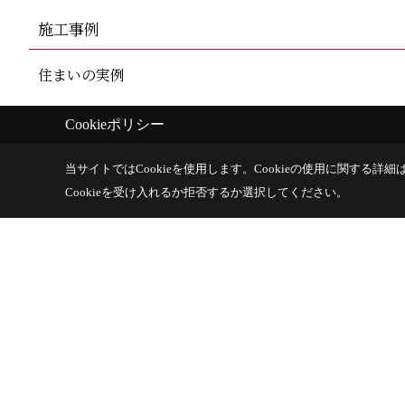
施工事例
住まいの実例
家づくりアルバム
Cookieポリシー
当サイトではCookieを使用します。
Cookieの使用に関する詳細は
Cookieを受け入れるか拒否するか選択してください。
内保製材株式会社
〒526-0244
滋賀県長浜市内保町7
TEL：
0749-74-0161
F
＜営業時間＞8:00 ～ 17:00
＜定休日＞水曜日・祝日
サイトマップ
Copyright (c) Uchiboseizai. All Rights Reserved.
|
Produced by
ゴデス