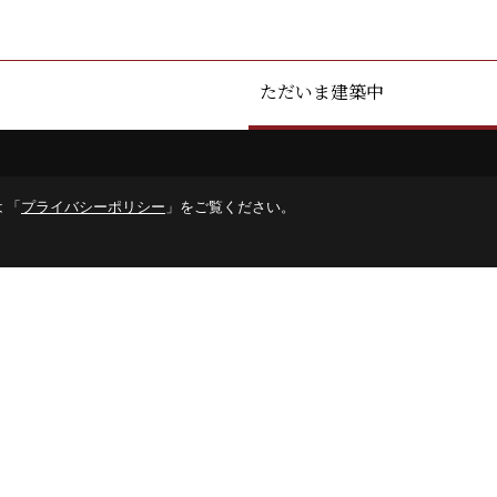
ただいま建築中
お客様の声
 「
プライバシーポリシー
」をご覧ください。
AX：0749-74-0514
クリエイト