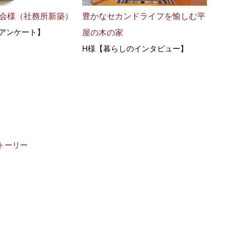
治会様（社務所新築）
豊かなセカンドライフを愉しむ平
米原
アンケート】
【オ
屋の木の家
H様【暮らしのインタビュー】
トーリー