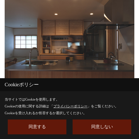
Cookieポリシー
当サイトではCookieを使用します。
作品No.11『
木の家の家事
』(長浜市・増田
Cookieの使用に関する詳細は 「
プライバシーポリシー
」をご覧ください。
さん)
Cookieを受け入れるか拒否するか選択してください。
いそがしい家事もこだわりのオープンキッチンなら
同意する
同意しない
いつも楽しい