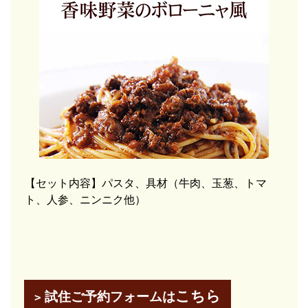
【セット内容】パスタ、具材（牛肉、玉葱、トマ
ト、人参、ニンニク他）
こちら
試住ご予約フォーム
は