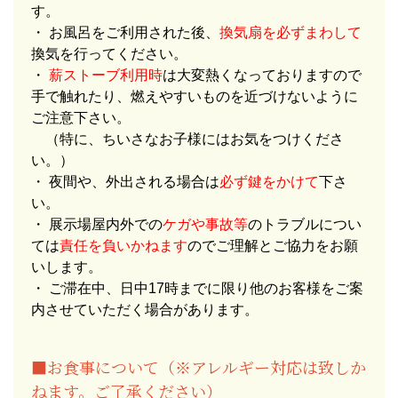
す。
・ お風呂をご利用された後、
換気扇を必ずまわして
換気を行ってください。
・
薪ストーブ利用時
は大変熱くなっておりますので
手で触れたり、燃えやすいものを近づけないように
ご注意下さい。
（特に、ちいさなお子様にはお気をつけくださ
い。）
・ 夜間や、外出される場合は
必ず鍵をかけて
下さ
い。
・ 展示場屋内外での
ケガや事故等
のトラブルについ
ては
責任を負いかねます
のでご理解とご協力をお願
いします。
・ ご滞在中、日中17時までに限り他のお客様をご案
内させていただく場合があります。
■お食事について（※アレルギー対応は致しか
ねます。ご了承ください）