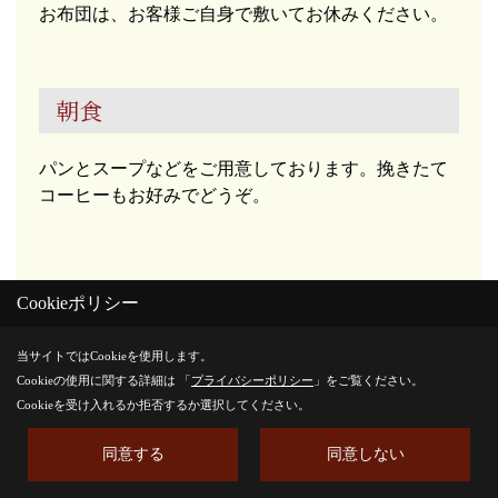
お布団は、お客様ご自身で敷いてお休みください。
朝食
パンとスープなどをご用意しております。挽きたて
コーヒーもお好みでどうぞ。
Cookieポリシー
お帰り 朝9:00
当サイトではCookieを使用します。
翌朝9:00頃、スタッフがお伺いします。
Cookieの使用に関する詳細は 「
プライバシーポリシー
」をご覧ください。
ご質問やご感想、なんでもお気軽にお話しくださ
Cookieを受け入れるか拒否するか選択してください。
い。
同意する
同意しない
※アンケートのご記入にご協力お願いします。