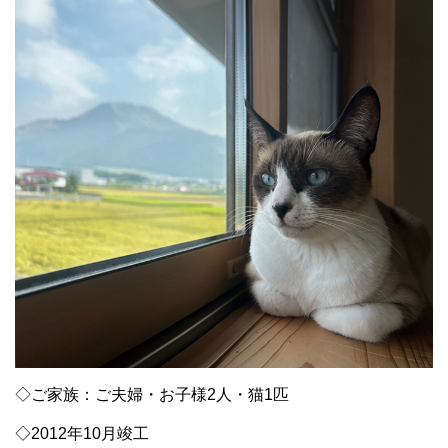
◇ご家族：ご夫婦・お子様2人・猫1匹
◇
2012
年
10
月竣工