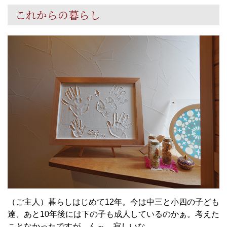
これからの暮らし
（ご主人）暮らしはじめて
12
年。今は中三と小四の子ども
達、あと
10
年後には下の子も成人しているのかぁ。考えた
ことなかったですが、ん～、寂しいな…。