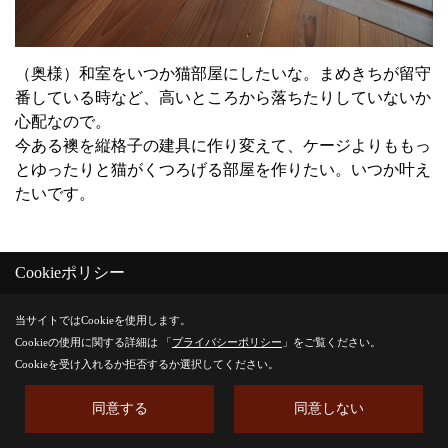
（奥様）和室をいつか猫部屋にしたいな。まめきちが留守
番している時など、高いところから落ちたりしていないか
心配なので。
今ある襖を縦格子の建具に作り変えて、ケージよりももっ
とゆったりと猫がくつろげる部屋を作りたい。いつか叶え
たいです。
Cookieポリシー
取材後記
当サイトではCookieを使用します。
Cookieの使用に関する詳細は 「
プライバシーポリシー
」をご覧ください。
Cookieを受け入れるか拒否するか選択してください。
とても仲の良いご家族の様子に、お子さまたちが成長して
も、この家を「大好きなわが家」として大切にされるのだ
同意する
同意しない
ろうなと感じました。これからも猫ちゃんとともに、ご家
族で仲良く暮らし続ける未来を想像して、心があたたかく