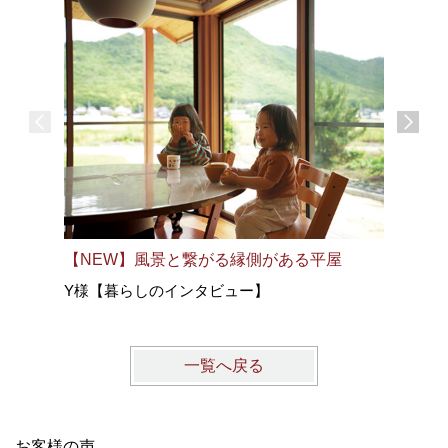
【NEW】風景と繋がる縁側がある平屋
集いを楽
Y様【暮らしのインタビュー】
N様【暮
一覧へ戻る
お客様の声