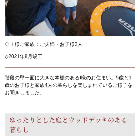
◇
Ｉ
様ご家族：ご夫婦・お子様
2
人
◇2021
年
8
月竣工
階段の壁一面に大きな本棚のある
I
様のお住まい。
5
歳と
1
歳のお子様と家族
4
人の暮らしを楽しまれているご様子を
お聞きしました。
ゆったりとした庭とウッドデッキのある
暮らし