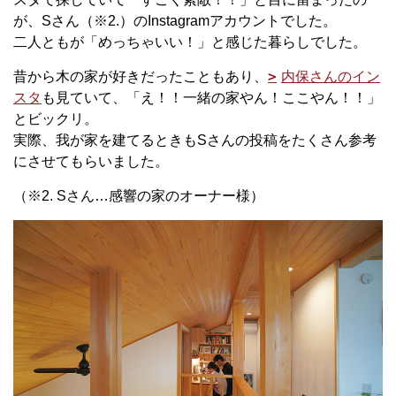
が、
S
さん（※
2.
）の
Instagram
アカウントでした。
二人ともが「めっちゃいい！」と感じた暮らしでした。
昔から木の家が好きだったこともあり、
内保さんのイン
スタ
も見ていて、「え！！一緒の家やん！ここやん！！」
とビックリ。
実際、我が家を建てるときも
S
さんの投稿をたくさん参考
にさせてもらいました。
（※
2. S
さん…感響の家のオーナー様）