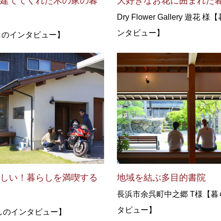
が建ててくれた木の家の暮
大好きなお花に囲まれた
Dry Flower Gallery 遊花
ンタビュー】
しのインタビュー】
楽しい！暮らしを満喫する
地域を結ぶ多目的書院
長浜市余呉町中之郷 T様【暮
タビュー】
しのインタビュー】