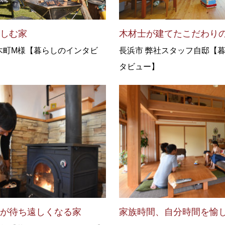
楽しむ家
木材士が建てたこだわり
木町M様【暮らしのインタビ
長浜市 弊社スタッフ自邸【
タビュー】
しが待ち遠しくなる家
家族時間、自分時間を愉