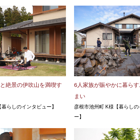
然と絶景の伊吹山を満喫す
6人家族が賑やかに暮らす
まい
様【暮らしのインタビュー】
彦根市池州町 K様【暮らし
ー】