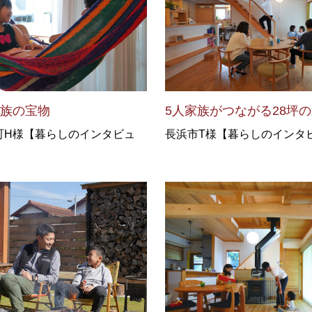
家族の宝物
5人家族がつながる28坪
町H様【暮らしのインタビュ
長浜市T様【暮らしのインタ