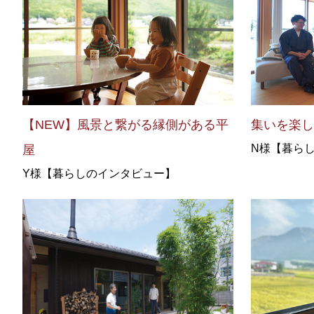
【NEW】風景と繋がる縁側がある平
集いを楽
N様【暮ら
屋
Y様【暮らしのインタビュー】