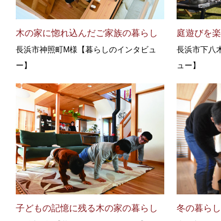
木の家に惚れ込んだご家族の暮らし
庭遊びを
長浜市神照町M様【暮らしのインタビュ
長浜市下八
ー】
ュー】
子どもの記憶に残る木の家の暮らし
冬の暮ら