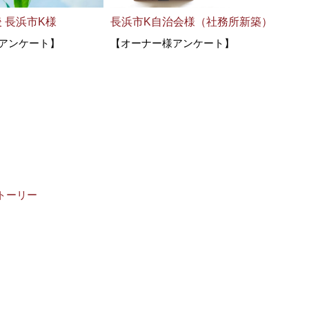
 長浜市K様
長浜市K自治会様（社務所新築）
豊か
アンケート】
【オーナー様アンケート】
屋の
H様
トーリー