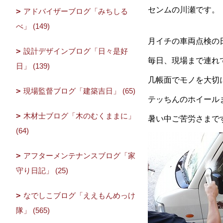
センムの川瀬です。
アドバイザーブログ「みちしる
べ」 (149)
月イチの車両点検の
設計デザインブログ「日々是好
毎日、現場まで連れ
日」 (139)
几帳面でモノを大切
現場監督ブログ「建築吉日」 (65)
テッちんのホイール
木材士ブログ「木のむくままに」
暑い中ご苦労さまで
(64)
アフターメンテナンスブログ「家
守り日記」 (25)
なでしこブログ「ええもんめっけ
隊」 (565)