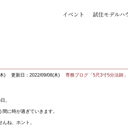
イベント
試住モデルハ
木)
更新日：2022/09/08(木)
専務ブログ「5尺3寸5分法師」
の日。
う間に時が過ぎていきます。
せんね、ホント。