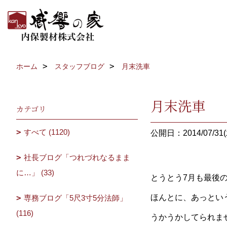
ホーム
スタッフブログ
月末洗車
月末洗車
カテゴリ
すべて (1120)
公開日：2014/07/31(
社長ブログ「つれづれなるまま
に…」 (33)
とうとう7月も最後
ほんとに、あっとい
専務ブログ「5尺3寸5分法師」
(116)
うかうかしてられま