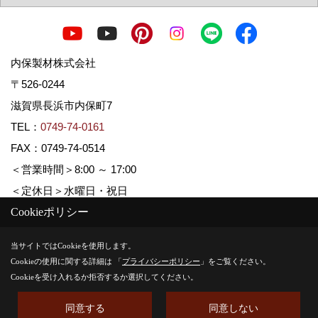
内保製材株式会社
〒526-0244
滋賀県長浜市内保町7
TEL：
0749-74-0161
FAX：0749-74-0514
＜営業時間＞8:00 ～ 17:00
＜定休日＞水曜日・祝日
Cookieポリシー
Copyright (c) Uchiboseizai. All Rights Reserved.
当サイトではCookieを使用します。
Cookieの使用に関する詳細は 「
プライバシーポリシー
」をご覧ください。
Produced by
ゴデスクリエイト
Cookieを受け入れるか拒否するか選択してください。
同意する
同意しない