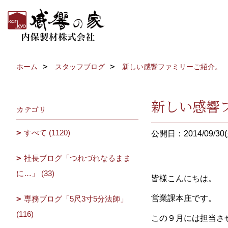
ホーム
スタッフブログ
新しい感響ファミリーご紹介。
新しい感響
カテゴリ
すべて (1120)
公開日：2014/09/30(
社長ブログ「つれづれなるまま
に…」 (33)
皆様こんにちは。
営業課本庄です。
専務ブログ「5尺3寸5分法師」
(116)
この９月には担当さ