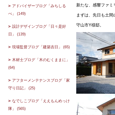
新たな、感響ファミ
アドバイザーブログ「みちしる
べ」 (149)
まずは、先日も土間
守山市Y様邸。
設計デザインブログ「日々是好
日」 (139)
現場監督ブログ「建築吉日」 (65)
木材士ブログ「木のむくままに」
(64)
アフターメンテナンスブログ「家
守り日記」 (25)
なでしこブログ「ええもんめっけ
隊」 (565)