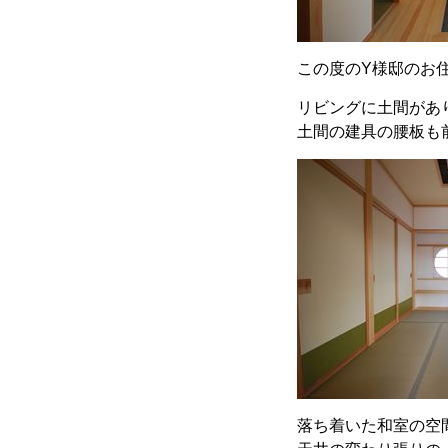
この度のY様邸のお
リビングに土間があ
土間の建具の腰板も
落ち着いた和室の空