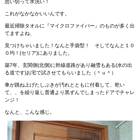
思い切って水洗い！
これがなかなかいいんです。
最近掃除タオルに『マイクロファイバー』のものが多く出
てますよね、
見つけちゃいました！なんと手袋型！ そしてなんと１０
０均！(セリア)にありました。
築7年、玄関側(北側)に幹線道路があり融雪もある(水の出
る道です)お宅で試させてもらいました（＾ｕ＾）
車が跳ね上げたしぶきが汚れとともに付着して、乾い
て、、を繰り返し普通より黒ずんでしまったドアでチャレ
ンジ！
なんと、こんな感じ。