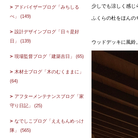
少しでも涼しく感じ
アドバイザーブログ「みちしる
べ」 (149)
ふくらの杜をほんの
設計デザインブログ「日々是好
日」 (139)
ウッドデッキに風鈴
現場監督ブログ「建築吉日」 (65)
木材士ブログ「木のむくままに」
(64)
アフターメンテナンスブログ「家
守り日記」 (25)
なでしこブログ「ええもんめっけ
隊」 (565)