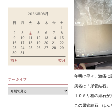
2026年08月
日
月
火
水
木
金
土
1
2
3
4
5
6
7
8
9
10
11
12
13
14
15
16
17
18
19
20
21
22
23
24
25
26
27
28
29
30
31
前月
翌月
年明け早々、激痛に
アーカイブ
病名は「尿管結石」
１０ミリ程の結石が
この尿管結石、ほん