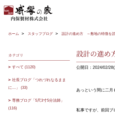
ホーム
スタッフブログ
設計の進め方 ～敷地の特徴を
設計の進め
カテゴリ
すべて (1120)
公開日：2024/02/28(
社長ブログ「つれづれなるまま
に…」 (33)
あっという間に二月
専務ブログ「5尺3寸5分法師」
(116)
私事ですが、前回ブ