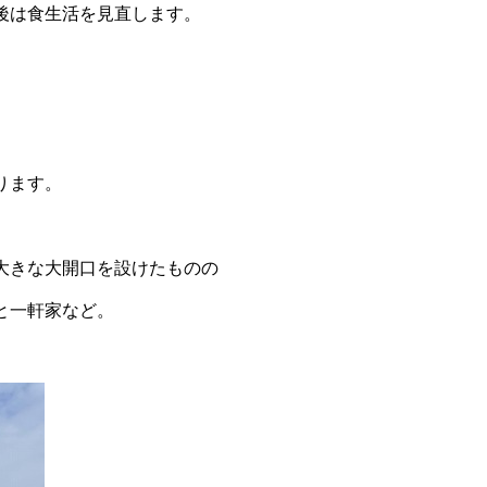
後は食生活を見直します。
ります。
大きな大開口を設けたものの
と一軒家など。