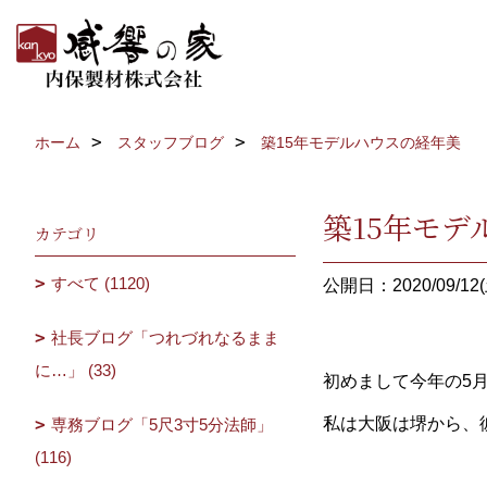
ホーム
スタッフブログ
築15年モデルハウスの経年美
築15年モデ
カテゴリ
すべて (1120)
公開日：2020/09/12(
社長ブログ「つれづれなるまま
に…」 (33)
初めまして今年の5
私は大阪は堺から、
専務ブログ「5尺3寸5分法師」
(116)