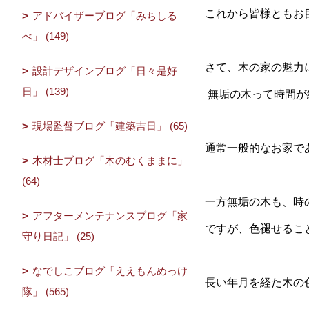
これから皆様ともお
アドバイザーブログ「みちしる
べ」 (149)
さて、木の家の魅力
設計デザインブログ「日々是好
日」 (139)
無垢の木って時間が
現場監督ブログ「建築吉日」 (65)
通常一般的なお家で
木材士ブログ「木のむくままに」
(64)
一方無垢の木も、時
アフターメンテナンスブログ「家
ですが、色褪せるこ
守り日記」 (25)
なでしこブログ「ええもんめっけ
長い年月を経た木の
隊」 (565)