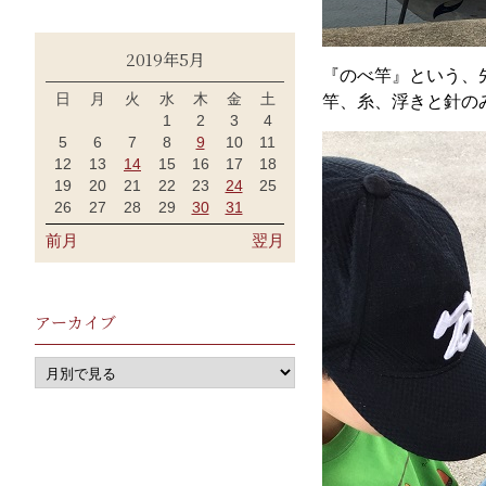
2019年5月
『のべ竿』という、
日
月
火
水
木
金
土
竿、糸、浮きと針の
1
2
3
4
5
6
7
8
9
10
11
12
13
14
15
16
17
18
19
20
21
22
23
24
25
26
27
28
29
30
31
前月
翌月
アーカイブ