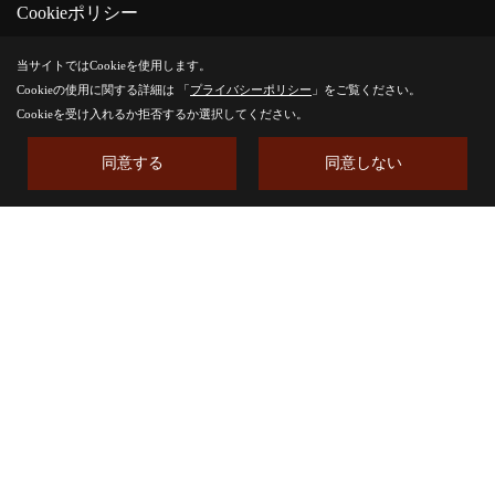
Cookieポリシー
当サイトではCookieを使用します。
これからも、その一助としてのお役目をふくらの杜で表現
Cookieの使用に関する詳細は 「
プライバシーポリシー
」をご覧ください。
Cookieを受け入れるか拒否するか選択してください。
していければと思います。
同意する
同意しない
地域資源の豊富な滋賀、湖北で土着している理由もそこに
あり、家そのものと、そこでの暮らしが繋がり、引き継が
れることと、そこに住まわれるご家族の新たな自分達の価
値を生み出だしていくというサイクルがちゃんと叶う家が
「感響の家」です。