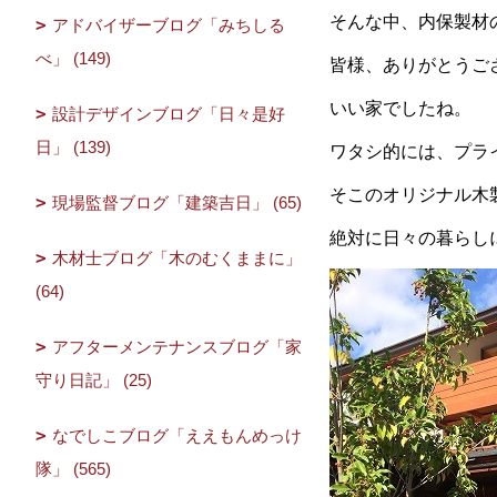
そんな中、内保製材
アドバイザーブログ「みちしる
べ」 (149)
皆様、ありがとうご
いい家でしたね。
設計デザインブログ「日々是好
日」 (139)
ワタシ的には、プラ
そこのオリジナル木製
現場監督ブログ「建築吉日」 (65)
絶対に日々の暮らしに
木材士ブログ「木のむくままに」
(64)
アフターメンテナンスブログ「家
守り日記」 (25)
なでしこブログ「ええもんめっけ
隊」 (565)