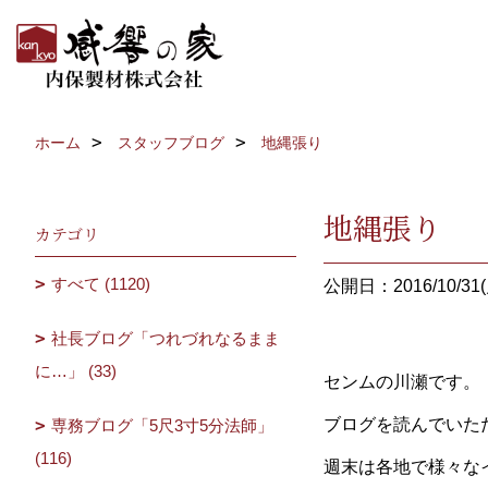
ホーム
スタッフブログ
地縄張り
地縄張り
カテゴリ
すべて (1120)
公開日：2016/10/31(
社長ブログ「つれづれなるまま
に…」 (33)
センムの川瀬です。
ブログを読んでいただ
専務ブログ「5尺3寸5分法師」
(116)
週末は各地で様々な