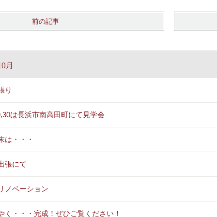
前の記事
10月
張り
/29,30は長浜市南高田町にて見学会
末は・・・
出張にて
リノベーション
やく・・・完成！ぜひご覧ください！