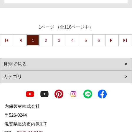
1ページ （全116ページ中）
1
2
3
4
5
6
内保製材株式会社
〒526-0244
滋賀県長浜市内保町7