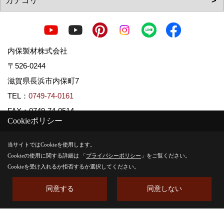
内保製材株式会社
〒526-0244
滋賀県長浜市内保町7
TEL：
0749-74-0161
FAX：0749-74-0514
Cookieポリシー
＜営業時間＞8:00 ～ 17:00
＜定休日＞水曜日・祝日
当サイトではCookieを使用します。
Cookieの使用に関する詳細は 「
プライバシーポリシー
」をご覧ください。
Cookieを受け入れるか拒否するか選択してください。
Copyright (c) Uchiboseizai. All Rights Reserved.
同意する
同意しない
Produced by
ゴデスクリエイト