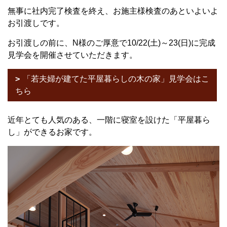
無事に社内完了検査を終え、お施主様検査のあといよいよ
お引渡しです。
お引渡しの前に、
N
様のご厚意で
10/22(
土
)
～
23(
日
)
に完成
見学会を開催させていただきます。
「若夫婦が建てた平屋暮らしの木の家」見学会はこ
ちら
近年とても人気のある、一階に寝室を設けた「平屋暮ら
し」ができるお家です。