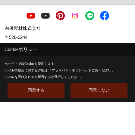
内保製材株式会社
〒526-0244
滋賀県長浜市内保町7
Cookieポリシー
TEL：
0749-74-0161
FAX：0749-74-0514
当サイトではCookieを使用します。
Cookieの使用に関する詳細は 「
プライバシーポリシー
」をご覧ください。
＜営業時間＞8:00 ～ 17:00
Cookieを受け入れるか拒否するか選択してください。
＜定休日＞水曜日・祝日
同意する
同意しない
Copyright (c) Uchiboseizai. All Rights Reserved.
Produced by
ゴデスクリエイト