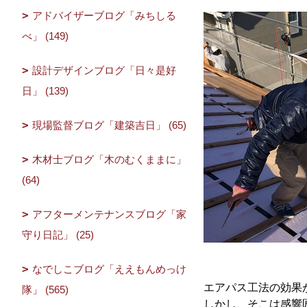
アドバイザーブログ「みちしる
べ」 (149)
設計デザインブログ「日々是好
日」 (139)
現場監督ブログ「建築吉日」 (65)
木材士ブログ「木のむくままに」
(64)
アフターメンテナンスブログ「家
守り日記」 (25)
なでしこブログ「ええもんめっけ
エアパス工法の効果
隊」 (565)
しかし、そこは感響