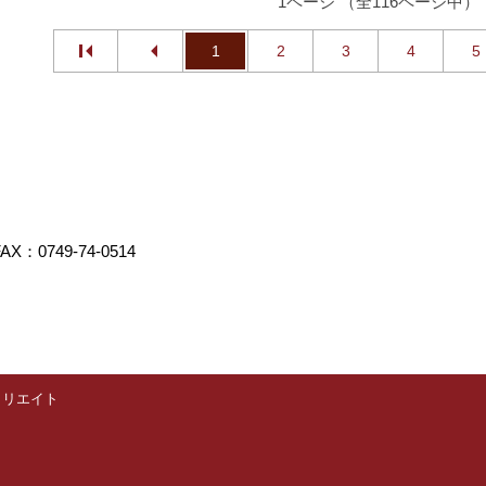
1ページ （全116ページ中）
1
2
3
4
5
AX：0749-74-0514
クリエイト