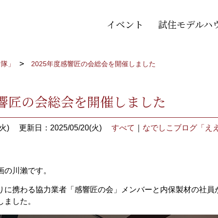
イベント
試住モデルハ
け隊」
2025年度感響匠の会総会を開催しました
感響匠の会総会を開催しました
火)
更新日：2025/05/20(火)
すべて
｜
なでしこブログ「え
画の川瀨です。
りに携わる協力業者「感響匠の会」メンバーと内保製材の社員
しました。