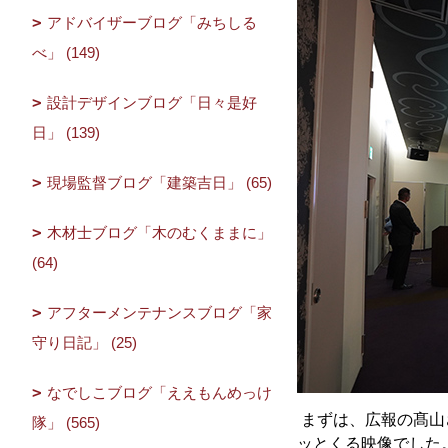
アドバイザーブログ「みちしる
べ」 (149)
設計デザインブログ「日々是好
日」 (139)
現場監督ブログ「建築吉日」 (65)
木材士ブログ「木のむくままに」
(64)
アフターメンテナンスブログ「家
守り日記」 (25)
なでしこブログ「ええもんめっけ
まずは、広報の髙山
隊」 (565)
ッとくる映像でした