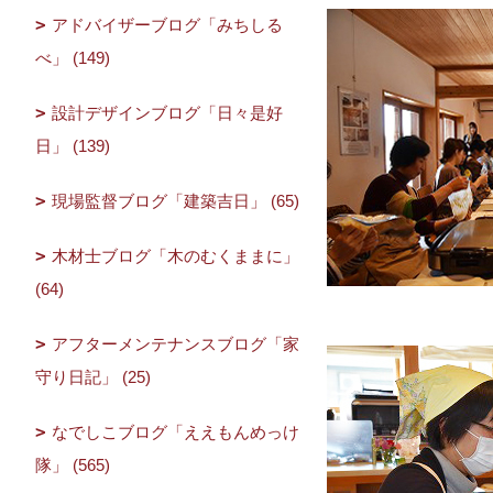
アドバイザーブログ「みちしる
べ」 (149)
設計デザインブログ「日々是好
日」 (139)
現場監督ブログ「建築吉日」 (65)
木材士ブログ「木のむくままに」
(64)
アフターメンテナンスブログ「家
守り日記」 (25)
なでしこブログ「ええもんめっけ
隊」 (565)