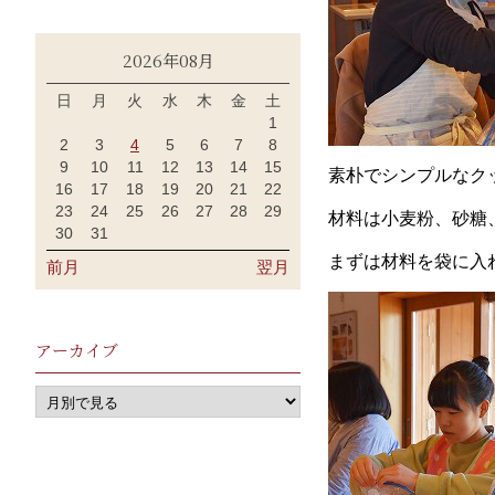
2026年08月
日
月
火
水
木
金
土
1
2
3
4
5
6
7
8
9
10
11
12
13
14
15
素朴でシンプルなク
16
17
18
19
20
21
22
23
24
25
26
27
28
29
材料は小麦粉、砂糖
30
31
まずは材料を袋に入
前月
翌月
アーカイブ