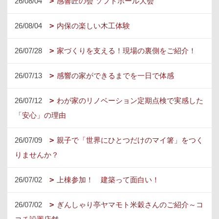
26/08/04
感響匠の会 ソフトボール大会
26/08/04
内保の楽しい木工体験
26/07/28
家づくりを支える！現場の裏側をご紹介！
26/07/13
感響の家ができるまでを一日で体感
26/07/12
わが家のリノベーション定期点検で実感した
「安心」の理由
26/07/09
親子で「世界にひとつだけのマイ箸」をつく
りませんか？
26/07/02
上棟参加！ 建築って面白い！
26/07/02
ぎんしゃり亭ヤマモト米穀さんのご紹介～コ