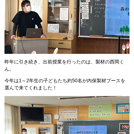
昨年に引き続き、出前授業を行ったのは、製材の西岡く
ん。
今年は
1
～
2
年生の子どもたち約
50
名が内保製材ブースを
選んで来てくれました！