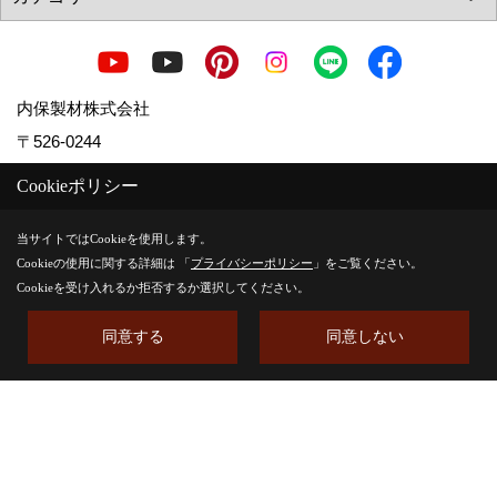
内保製材株式会社
〒526-0244
滋賀県長浜市内保町7
Cookieポリシー
TEL：
0749-74-0161
FAX：0749-74-0514
当サイトではCookieを使用します。
Cookieの使用に関する詳細は 「
プライバシーポリシー
」をご覧ください。
＜営業時間＞8:00 ～ 17:00
Cookieを受け入れるか拒否するか選択してください。
＜定休日＞水曜日・祝日
同意する
同意しない
Copyright (c) Uchiboseizai. All Rights Reserved.
Produced by
ゴデスクリエイト