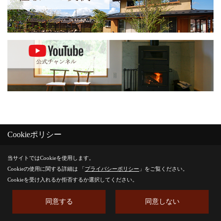
Cookieポリシー
前の記事
一覧
次の記事
当サイトではCookieを使用します。
Cookieの使用に関する詳細は 「
プライバシーポリシー
」をご覧ください。
Cookieを受け入れるか拒否するか選択してください。
記事一覧
同意する
同意しない
26/08/04
感響匠の会 ソフトボール大会