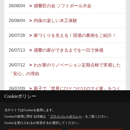
26/08/04
感響匠の会 ソフトボール大会
26/08/04
内保の楽しい木工体験
26/07/28
家づくりを支える！現場の裏側をご紹介！
26/07/13
感響の家ができるまでを一日で体感
26/07/12
わが家のリノベーション定期点検で実感した
「安心」の理由
26/07/09
親子で「世界にひとつだけのマイ箸」をつく
Cookieポリシー
りませんか？
当サイトではCookieを使用します。
26/07/02
上棟参加！ 建築って面白い！
Cookieの使用に関する詳細は 「
プライバシーポリシー
」をご覧ください。
Cookieを受け入れるか拒否するか選択してください。
26/07/02
ぎんしゃり亭ヤマモト米穀さんのご紹介～コ