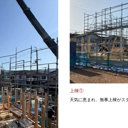
上棟①
天気に恵まれ、無事上棟がス