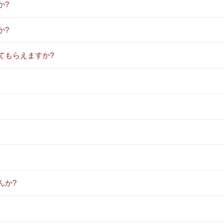
か?
か?
てもらえますか?
んか?