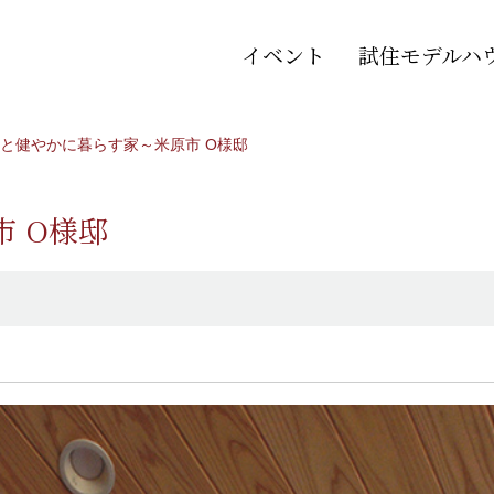
イベント
試住モデルハ
と健やかに暮らす家～米原市 O様邸
 O様邸