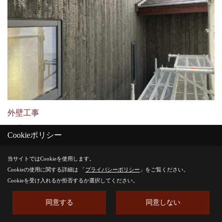
外壁工事
外壁の焼杉板張りがすすんでいます。
Cookieポリシー
当サイトではCookieを使用します。
28. 2023年11月29日
Cookieの使用に関する詳細は 「
プライバシーポリシー
」をご覧ください。
Cookieを受け入れるか拒否するか選択してください。
同意する
同意しない