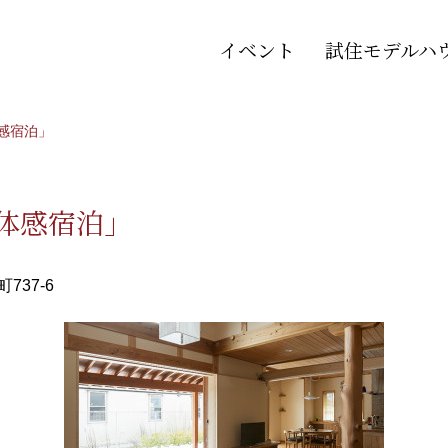
イベント
試住モデルハ
感宿泊」
体感宿泊」
37-6