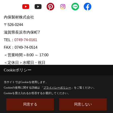
内保製材株式会社
〒526-0244
滋賀県長浜市内保町7
TEL：
0749-74-0161
FAX：0749-74-0514
＜営業時間＞8:00 ～ 17:00
＜定休日＞水曜日・祝日
Cookieポリシー
Copyright (c) Uchiboseizai. All Rights Reserved.
当サイトではCookieを使用します。
Cookieの使用に関する詳細は 「
プライバシーポリシー
」をご覧ください。
Produced by
ゴデスクリエイト
Cookieを受け入れるか拒否するか選択してください。
同意する
同意しない