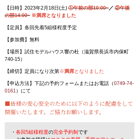
【日時】2023年2月18日(土)
①午前の部10:00~
／
②午後
の部14:00~
※満席となりました
【定員】各回先着
5
組様程度予定
【参加費】無料
【場所】試住モデルハウス響の杜（滋賀県長浜市内保町
740-15）
【締切】定員になり次第
※
満席
となりました
【申込方法】下記の予約フォームまたはお電話（
0749-74-
0161
）にて
■皆様の安心安全のために以下のように配慮をして
開催いたします。ご協力お願いします。
・
各回5組様程度
の
完全予約制
です