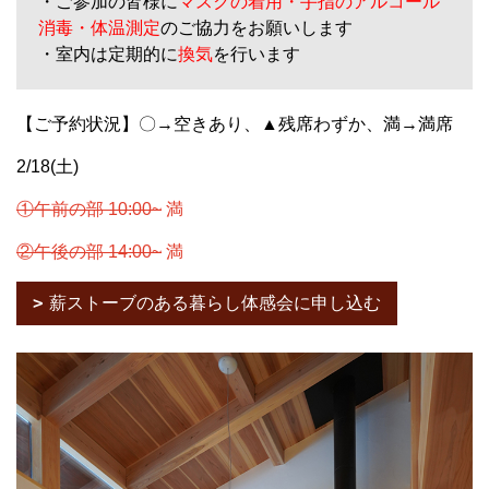
・ご参加の皆様に
マスクの着用・手指のアルコール
消毒・体温測定
のご協力をお願いします
・室内は定期的に
換気
を行います
【ご予約状況】
〇→空きあり、▲残席わずか、満→満席
2/18(土)
①午前の部 10:00~
満
②午後の部 14:00~
満
薪ストーブのある暮らし体感会に申し込む