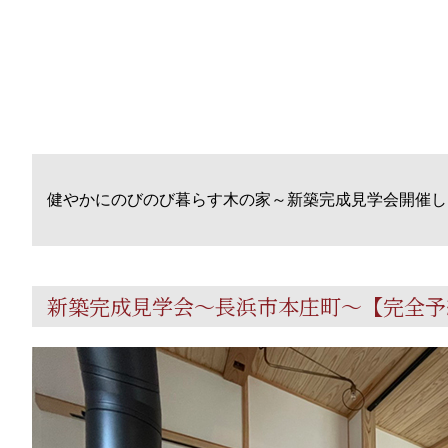
健やかにのびのび暮らす木の家～新築完成見学会開催し
新築完成見学会～長浜市本庄町～【完全予