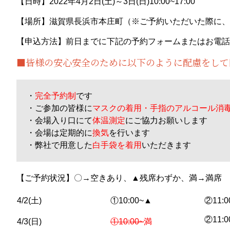
【日時】2022年4月2日(土)～3日(日)10:00~17:00
【場所】滋賀県長浜市本庄町（※ご予約いただいた際に、
【申込方法】前日までに下記の予約フォームまたはお電話
■皆様の安心安全のために以下のように配慮をして
・
完全予約制
です
・ご参加の皆様に
マスクの着用・手指のアルコール消
・会場入り口にて
体温測定
にご協力お願いします
・会場は定期的に
換気
を行います
・弊社で用意した
白手袋を着用
いただきます
【ご予約状況】
〇→空きあり、▲残席わずか、満→満席
4/2(土)
①10:00~▲
②11:
②11:
4/3(日)
①10:00~
満