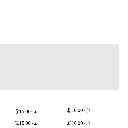
⑥16:00~〇
⑤15:00~▲
⑤15:00~▲
⑥16:00~〇