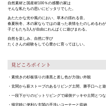
自然素材と国産材100％の感響の家は
そんな私たちの思いにピッタリでした。
あたたかな光や風のにおい、草木の揺れる音。
春夏秋冬、木の家ならではの違った表情をたのしめるわが
子どもたち3人が自由にわんぱくに遊びまわる。
自然を楽しみ、自然に学び
たくさんの経験をして心豊かに育ってほしい。
見どころポイント
・素焼きの杉板張りの漆黒と差し色が力強い外観
・玄関から薪ストーブのあるリビング土間、勝手口へと遊
・一段下がりのピットリビングで縁側デッキや土間とつな
・帰宅時に便利な玄関の手洗いコーナーと収納