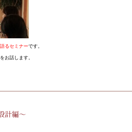
語るセミナー
です。
をお話します。
設計編～