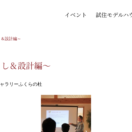
イベント
試住モデルハ
し＆設計編～
らし＆設計編～
ャラリーふくらの杜