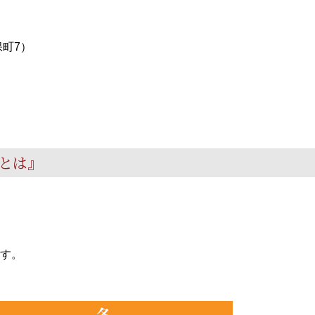
町7）
とは』
す。