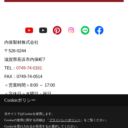
内保製材株式会社
〒526-0244
滋賀県長浜市内保町7
TEL：
0749-74-0161
FAX：0749-74-0514
＜営業時間＞8:00 ～ 17:00
＜定休日＞水曜日・祝日
Cookieポリシー
当サイトではCookieを使用します。
Copyright (c) Uchiboseizai. All Rights Reserved.
Cookieの使用に関する詳細は 「
プライバシーポリシー
」をご覧ください。
Produced by
ゴデスクリエイト
Cookieを受け入れるか拒否するか選択してください。