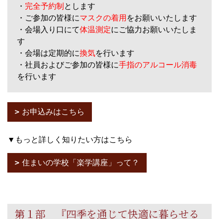
・
完全予約制
とします
・ご参加の皆様に
マスクの着用
をお願いいたします
・会場入り口にて
体温測定
にご協力お願いいたしま
す
・会場は定期的に
換気
を行います
・社員およびご参加の皆様に
手指のアルコール消毒
を行います
お申込みはこちら
▼もっと詳しく知りたい方はこちら
住まいの学校「楽学講座」って？
第１部 『四季を通じて快適に暮らせる