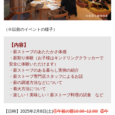
（※以前のイベントの様子）
【内容】
・薪ストーブのあたたかさ体感
・薪割り体験（お子様はキンドリングクラッカーで
安全に体験いただけます）
・薪ストーブのある暮らし実例の紹介
・薪ストーブ専門店スタッフによるお話
・薪の調達方法などについて
・着火方法について
・楽しい！美味しい！薪ストーブ料理の試食 など
【日時】2025年2月8日(土)
①午前の部10:00~12:00
/
②午