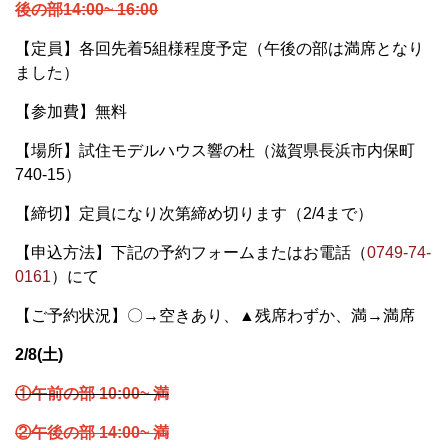
後の部14:00~ 16:00
【定員】各回先着
5
組様程度予定（午後の部は満席となり
ました）
【参加費】無料
【場所】試住モデルハウス響の杜（滋賀県長浜市内保町
740-15）
【締切】定員になり次第締め切ります（2/4まで）
【申込方法】下記の予約フォームまたはお電話（
0749-74-
0161
）にて
【ご予約状況】
〇→空きあり、▲残席わずか、満→満席
2/8(土)
①午前の部 10:00~ 満
②午後の部 14:00~ 満