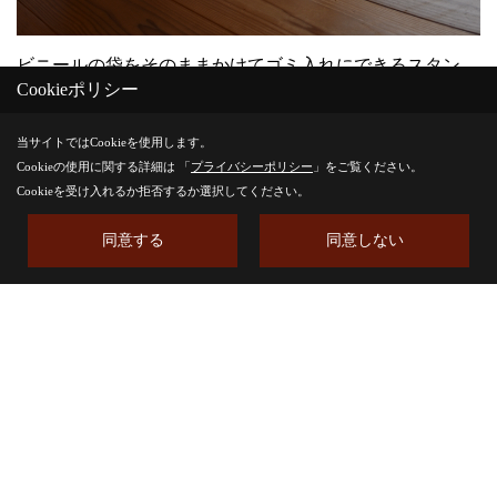
ビニールの袋をそのままかけてゴミ入れにできるスタン
Cookieポリシー
ド。
木製なので見た目もナチュラル。
当サイトではCookieを使用します。
Cookieの使用に関する詳細は 「
プライバシーポリシー
」をご覧ください。
使わない時は折りたためて、場所も取らず便利です。
Cookieを受け入れるか拒否するか選択してください。
同意する
同意しない