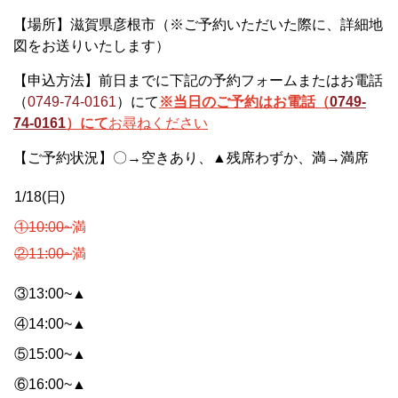
【場所】滋賀県彦根市（※ご予約いただいた際に、詳細地
図をお送りいたします）
【申込方法】前日までに下記の予約フォームまたはお電話
（
0749-74-0161
）にて
※当日のご予約はお電話（
0749-
74-0161
）にて
お尋ねください
【ご予約状況】
〇→空きあり、▲残席わずか、満→満席
1/18(日)
①10:00~
満
②11:00~
満
③13:00~▲
④14:00~▲
⑤15:00~▲
⑥16:00~▲