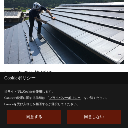
いつまでも快適に。
Cookieポリシー
安心して暮らしていただくために、内保製
材は生涯無料点検をスタートしました。
当サイトではCookieを使用します。
Cookieの使用に関する詳細は 「
プライバシーポリシー
」をご覧ください。
多くのお客様に支えられ、2020年、内保製材はおかげさ
Cookieを受け入れるか拒否するか選択してください。
まで70周年を迎えました。
同意する
同意しない
70年支えていただいたお客様方に、いつまでも心地よく安
心してお暮らしいただくために、生涯無料点検をスタート