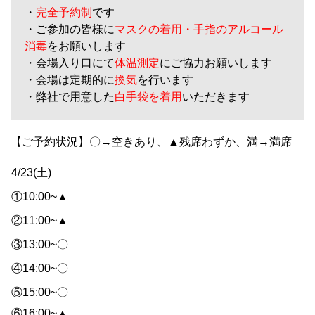
・
完全予約制
です
・ご参加の皆様に
マスクの着用・手指のアルコール
消毒
をお願いします
・会場入り口にて
体温測定
にご協力お願いします
・会場は定期的に
換気
を行います
・弊社で用意した
白手袋を着用
いただきます
【ご予約状況】
〇→空きあり、▲残席わずか、満→満席
4/23(土)
①10:00~▲
②11:00~▲
③13:00~〇
④14:00~〇
⑤15:00~〇
⑥16:00~▲