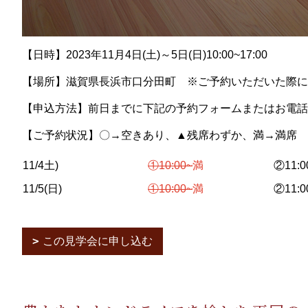
【日時】2023年11月4日(土)～5日(日)10:00~17:00
【場所】滋賀県長浜市口分田町 ※ご予約いただいた際に
【申込方法】前日までに下記の予約フォームまたはお電話
【ご予約状況】
〇→空きあり、▲残席わずか、満→満席
11/4土)
①10:00~
満
②11:
11/5(日)
①10:00~
満
②11:
この見学会に申し込む