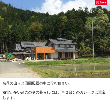
Save
余呉の山々と田園風景の中に佇む住まい。
積雪が多い余呉の冬の暮らしには、車２台分のガレージは重宝
します。