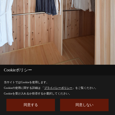
Cookieポリシー
当サイトではCookieを使用します。
主寝室にあるウォークインクローゼット。
Cookieの使用に関する詳細は 「
プライバシーポリシー
」をご覧ください。
Cookieを受け入れるか拒否するか選択してください。
Save
同意する
同意しない