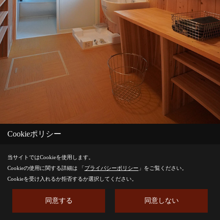
Cookieポリシー
脱衣室と浴室。タオル類はオープン棚に仕舞うことで、家族の
当サイトではCookieを使用します。
誰もが使いやすくなります。壁面は、調湿作用のある無垢の板
Cookieの使用に関する詳細は 「
プライバシーポリシー
」をご覧ください。
張りで仕上げています。
Cookieを受け入れるか拒否するか選択してください。
同意する
同意しない
Save