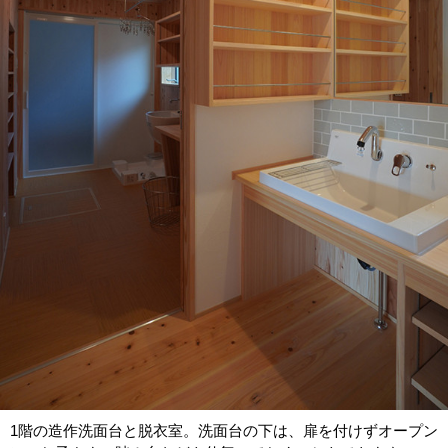
1階の造作洗面台と脱衣室。洗面台の下は、扉を付けずオープン