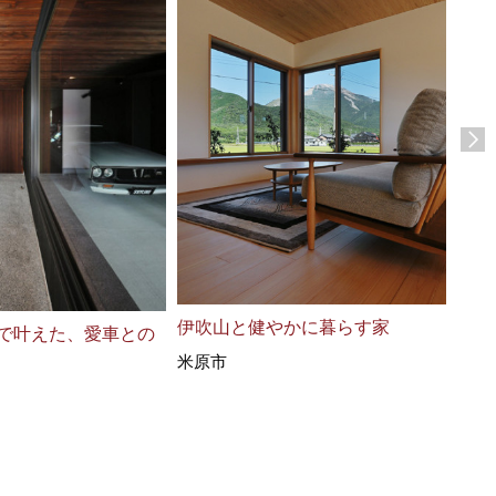
伊吹山と健やかに暮らす家
地で叶えた、愛車との
私た
米原市
彦根