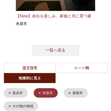
【New】余白を楽しみ、家族と共に育つ家
【New
米原市
夫婦の家
米原市
一覧へ戻る
注文住宅
シーン別
地域別に見る
長浜市
米原市
彦根市
その他の地域