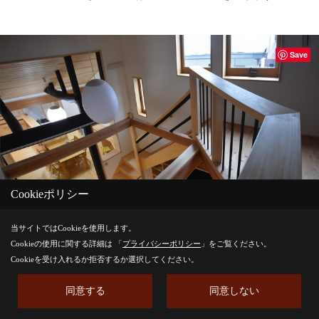
Save
Cookieポリシー
当サイトではCookieを使用します。
Cookieの使用に関する詳細は 「
プライバシーポリシー
」をご覧ください。
Cookieを受け入れるか拒否するか選択してください。
2階吹き抜けからは1階キッチンまで見通すことができます。
同意する
同意しない