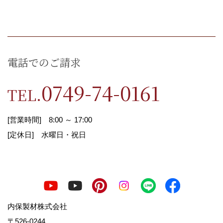
個人情報の利用目的の公表に関す
る事項
電話でのご請求
お客様から直接書面にて個人情報を取得する場合
0749-74-0161
TEL.
は、その都度利用目的を明示させていただきま
す。
それ以外で、個人情報を取得する場合は、次の利
[営業時間] 8:00 ～ 17:00
用目的の範囲内で取り扱わせていただきます。
[定休日] 水曜日・祝日
1.お客様からのお問合せの対応
2.お客様に適した情報やイベント案内を郵送・E
メール等でお知らせ
3.お客様の家づくりに関するご提案
内保製材株式会社
4.必要に応じてお客様へのご連絡
〒526-0244